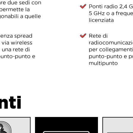
are due sedi con
Ponti radio 2,4 
 permette la
5 GHz o a frequ
onabili a quelle
licenziata
uenza spread
Rete di
 via wireless
radiocomunicazi
 una rete di
per collegament
punto-punto e
punto-punto e p
multipunto
nti